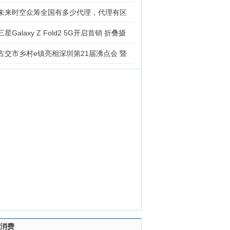
未来时空众筹全国有多少代理，代理有区
三星Galaxy Z Fold2 5G开启首销 折叠摄
古交市乡村e镇亮相深圳第21届沸点会 暨
消费