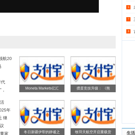
6
7
8
领航20
码
时代
Moneta Markets亿汇
掼蛋竞技升级： 《熊
”，
春活
025年
 继
议
冬日新疆伊犁的静谧之
牧羽天航空开启重载货
生活
董家