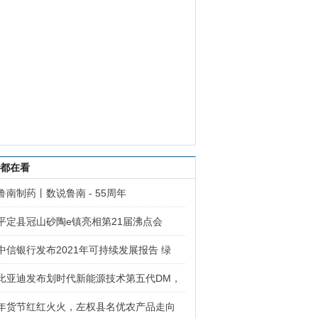
都在看
鲁南制药丨数说鲁南 - 55周年
平定县冠山砂陶e镇亮相第21届沸点会
中信银行发布2021年可持续发展报告 绿
比亚迪发布划时代新能源技术第五代DM，
年货节红红火火，左权县名优农产品走向