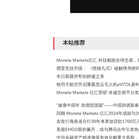
本站推荐
Moneta Markets亿汇 科技赋能全球交易，
掼蛋竞技升级： 《熊猫九式》破解牌局密
冬日新疆伊犁的静谧之美
牧羽天航空开启重载货运无人机eVTOL新
Moneta Markets 亿汇荣获“卓越交易平台奖
“健康中国年 劲酒贺团圆”——中国劲酒新
回顾 Moneta Markets 亿汇2024年成就与2
农发行海南省分行30年来累放贷款1700亿元
美股EHGO股价飙升，或与腾讯合作引发热
中信金融资产精准施策有效化解重大风险，