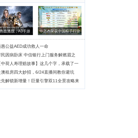
热血激战，A3手游
中之杰荣获中国粽子行业
《战之刃：幸存
最具成长力品
通惠公益AED成功救人一命
村民因病卧床 中信银行上门服务解燃眉之
【中荷人寿理赔故事】这几个字，承载了一
赴澳租房四大妙招，6/24直播间教你避坑
抢先解锁新增量！巨量引擎双11全景攻略来