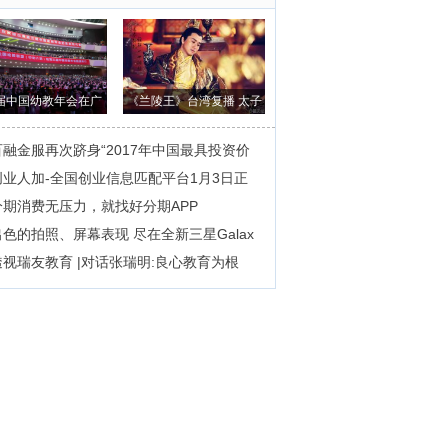
届中国幼教年会在广
《兰陵王》台湾复播 太子
州隆重开幕
翟天临实力回
百融金服再次跻身“2017年中国最具投资价
创业人加-全国创业信息匹配平台1月3日正
分期消费无压力，就找好分期APP
出色的拍照、屏幕表现 尽在全新三星Galax
透视瑞友教育 |对话张瑞明:良心教育为根