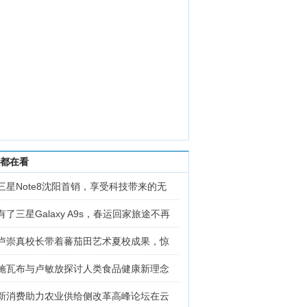
都在看
三星Note8沈阳首销，享受科技带来的无
有了三星Galaxy A9s，春运回家旅途不再
卢崇真校长带着蕃茄田艺术夏校成果，惊
施瓦布与卢敏放探讨人类食品健康新理念
新消费助力农业供给侧改革高峰论坛在云