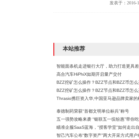
发表于：2016-1
本站推荐
智能面条机走进银行大厅，助力打造更具差
高合汽车HiPhiX如期开启量产交付
BZZ挖矿怎么操作？BZZ节点和BZZ币怎
BZZ挖矿怎么操作？BZZ节点和BZZ币怎
Thrasio携巨资入华,中国亚马逊品牌卖家
泰德制药荣获“首都文明单位标兵”称号
五一强势攻略来袭 “银联五一缤纷惠”带你吃
瞄准企服SaaS蓝海，“授客学堂”如何走出
智己汽车公布“数字资产”两大开采方式用户