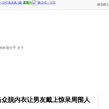
财讯网
|
侣地铁闹分手 女子
当众脱内衣让男友戴上惊呆周围人