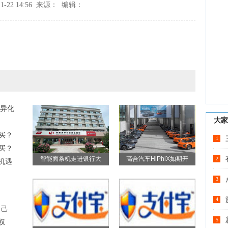
1-22 14:56 来源： 编辑：
异化
大家
么买？
1
么买？
智能面条机走进银行大
高合汽车HiPhiX如期开
2
的机遇
3
4
自己
5
权