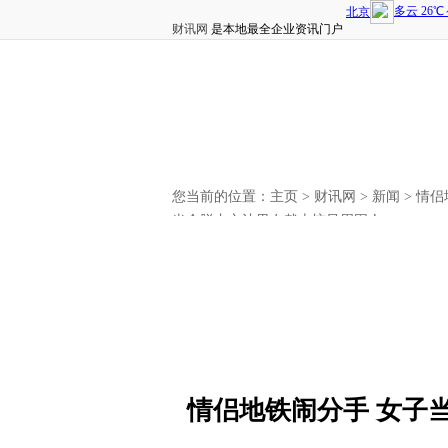
财讯网
是本地最全企业资讯门户
您当前的位置：
主页
>
财讯网
>
新闻
> 情
当众脱内衣让男友戴上惊呆周围人
情侣地铁闹分手 女子