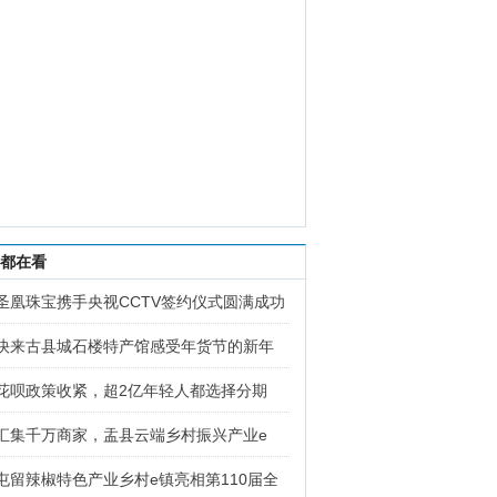
都在看
圣凰珠宝携手央视CCTV签约仪式圆满成功
快来古县城石楼特产馆感受年货节的新年
花呗政策收紧，超2亿年轻人都选择分期
汇集千万商家，盂县云端乡村振兴产业e
屯留辣椒特色产业乡村e镇亮相第110届全