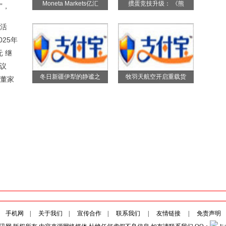
Moneta Markets亿汇
掼蛋竞技升级： 《熊
”，
春活
025年
 继
议
冬日新疆伊犁的静谧之
牧羽天航空开启重载货
董家
手机网
|
关于我们
|
宣传合作
|
联系我们
|
友情链接
|
免责声明