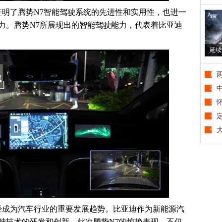
证明了腾势
N7
智能驾驶系统的先进性和实用性，也进一
力。腾势
N7
所展现出的智能驾驶能力，代表着比亚迪
延续
1
2
3
4
5
经成为汽车行业的重要发展趋势。比亚迪作为新能源汽
驶技术的研发和创新。此次腾势
N7
的惊艳表现，不仅