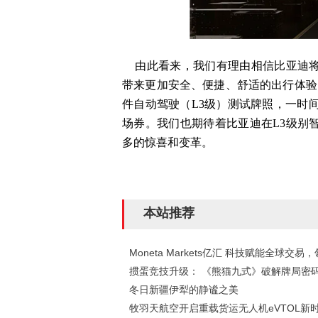
由此看来，我们有理由相信比亚迪将
带来更加安全、便捷、舒适的出行体验
件自动驾驶（
L3
级）测试牌照，一时
场券。我们也期待着比亚迪在
L3
级别
多的惊喜和变革。
本站推荐
Moneta Markets亿汇 科技赋能全球交易，
掼蛋竞技升级： 《熊猫九式》破解牌局密
冬日新疆伊犁的静谧之美
牧羽天航空开启重载货运无人机eVTOL新