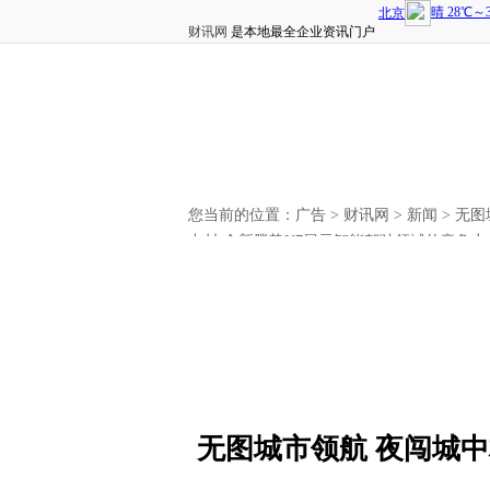
财讯网
是本地最全企业资讯门户
您当前的位置：
广告
>
财讯网
>
新闻
> 无
中村 全新腾势N7展示智能驾驶领域的竞争力
无图城市领航 夜闯城中