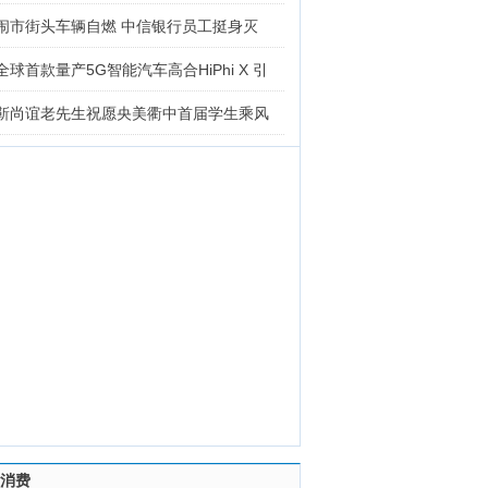
闹市街头车辆自燃 中信银行员工挺身灭
全球首款量产5G智能汽车高合HiPhi X 引
靳尚谊老先生祝愿央美衢中首届学生乘风
消费