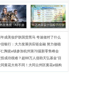
热血激战，A3手游
中之杰荣获中国粽子行业
《战之刃：幸存
最具成长力品
两年成美妆护肤国货黑马 夸迪做对了什么
中信银行：大力发展供应链金融 努力做稳
怀仁陶瓷e镇参加杭州第70届新零售峰会
定投成功很难？超88万人借助天弘基金“目
大同黄花大有不同！大同云州区黄花e镇构