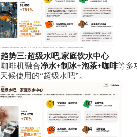
趋势三:超级水吧,家庭饮水中心
咖啡机融合
净水
+
制冰
+
泡茶
+
咖啡
等多
天候使用的“超级水吧”。