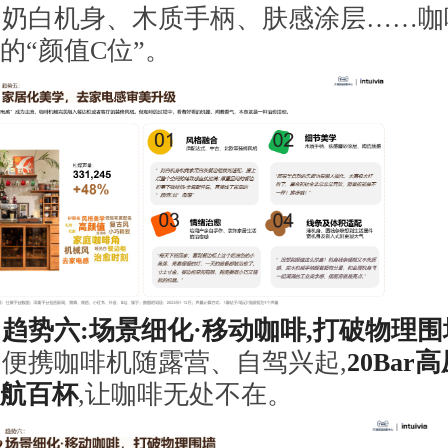
奶白机身、木质手柄、肤感涂层……咖
的“颜值C位”。
趋势六:场景细化
·
移动咖啡,打破物理围
便携咖啡机随露营、自驾兴起,
20Bar
高
航百杯
,让咖啡无处不在。