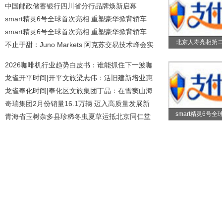
中国邮政储蓄银行四川省分行品牌焕新启幕
smart精灵6号全球首次亮相 重塑豪华掀背轿车
smart精灵6号全球首次亮相 重塑豪华掀背轿车
北京人寿亮相第
不止于甜：Juno Markets 阿克苏交易技术峰会实
2026咖啡机行业趋势白皮书：谁能抓住下一波咖
龙雀开平时间|开平文旅梁志伟：活旧建新培业惠
龙雀奉化时间|奉化区文旅集团丁晶：在雪窦山海
奇瑞集团2月份销量16.1万辆 迈入高质量发展新
smart精灵6号全
青海省玉树杂多县珍稀冬虫夏草运抵北京同仁堂