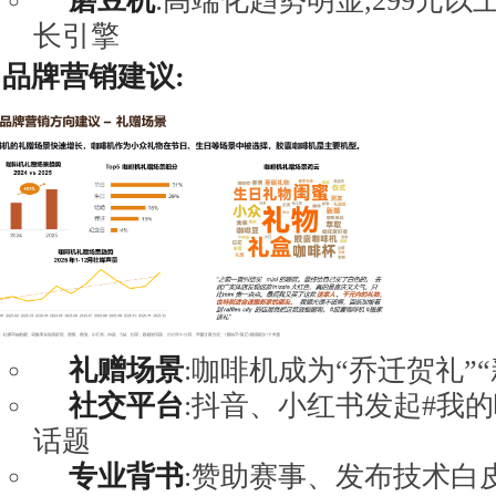
磨豆机
:高端化趋势明显,299元
长引擎
品牌营销建议:
礼赠场景
:咖啡机成为“乔迁贺礼”
社交平台
:抖音、小红书发起#我的
话题
专业背书
:赞助赛事、发布技术白