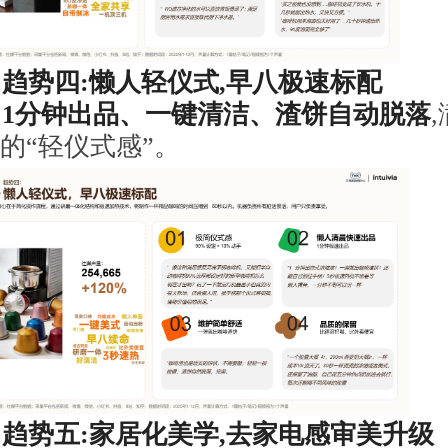
趋势四:懒人轻仪式,早八极速标配
1
分钟出品、一键清洁、渣饼自动脱落
的“轻仪式感”。
趋势五:家居化美学,去家电感审美升级