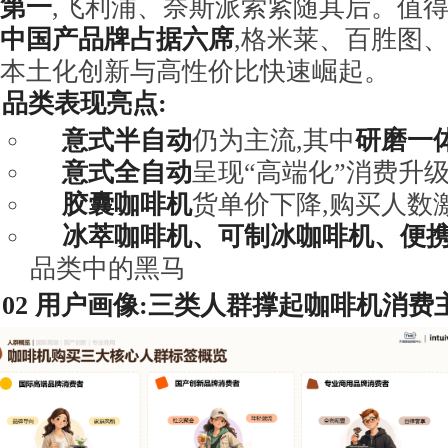
第一
,飞利浦、奈斯派索紧随其后。值得关
中国产品牌占据六席
,格米莱、百胜图
本土化创新与高性价比快速崛起。
品类表现亮点:
意式半自动
仍为主流,其中
研磨一
意式全自动
呈现“高端化”消费升
胶囊咖啡机
货单价下降,购买人数
冰萃咖啡机、可制冰咖啡机、便
品类中的黑马
02
用户画像:三类人群撑起咖啡机消费