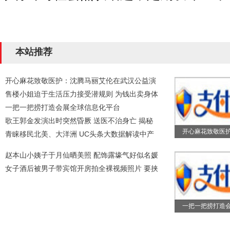
本站推荐
开心麻花致敬医护：沈腾马丽艾伦在武汉公益演
售楼小姐迫于生活压力接受潜规则 为钱出卖身体
一把一把捞打造会展全球信息化平台
歌王郭金发演出时突然昏厥 送医不治身亡 揭秘
开心麻花致敬医
青睐移民北美、大洋洲 UC头条大数据解读中产
赵本山小姨子于月仙晒美照 配饰露壕气好似名媛
女子酒后被男子带宾馆开房拍全裸视频照片 要挟
一把一把捞打造