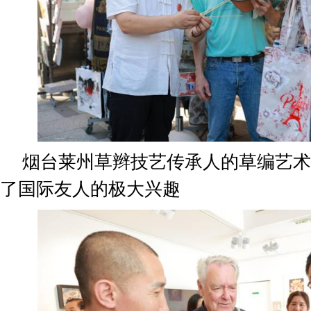
烟台莱州草辫技艺传承人的草编艺术
了国际友人的极大兴趣