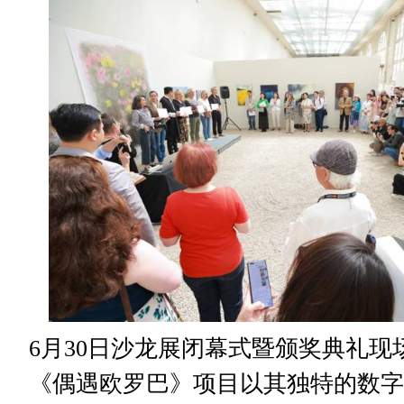
6
月
30
日沙龙展闭幕式暨颁奖典礼现
《偶遇欧罗巴》项目以其独特的数字