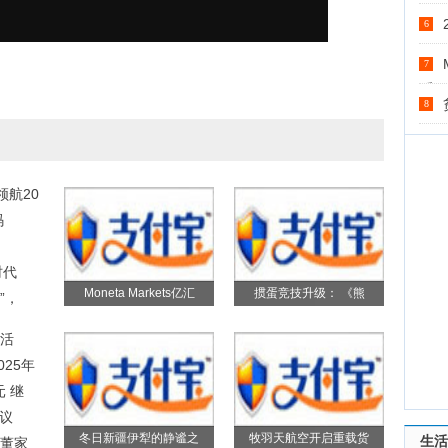
6
7
币
8
领航20
码
时代
Moneta Markets亿汇
掼蛋竞技升级： 《熊
”，
春活
025年
 继
议
冬日新疆伊犁的静谧之
牧羽天航空开启重载货
生活
董家