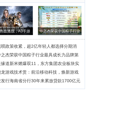
热血激战，A3手游
中之杰荣获中国粽子行业
《战之刃：幸存
最具成长力品
花呗政策收紧，超2亿年轻人都选择分期消
中之杰荣获中国粽子行业最具成长力品牌第
天缘道新米燃爆双11，东方集团农业板块实
骁龙游戏技术赏：前沿移动科技，焕新游戏
农发行海南省分行30年来累放贷款1700亿元