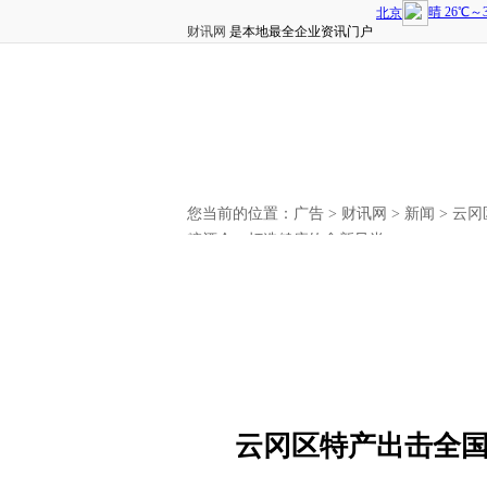
财讯网
是本地最全企业资讯门户
您当前的位置：
广告
>
财讯网
>
新闻
> 云
糖酒会，打造健康饮食新风尚
云冈区特产出击全