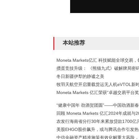
本站推荐
Moneta Markets亿汇 科技赋能全球交易，
掼蛋竞技升级： 《熊猫九式》破解牌局密
冬日新疆伊犁的静谧之美
牧羽天航空开启重载货运无人机eVTOL新
Moneta Markets 亿汇荣获“卓越交易平台奖
“健康中国年 劲酒贺团圆”——中国劲酒新
回顾 Moneta Markets 亿汇2024年成就与2
农发行海南省分行30年来累放贷款1700亿元
美股EHGO股价飙升，或与腾讯合作引发热
中信金融资产精准施策有效化解重大风险，